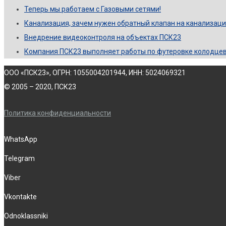
Теперь мы работаем с Газовыми сетями!
Канализация, зачем нужен обратный клапан на канализац
Внедрение видеоконтроля на объектах ПСК23
Компания ПСК23 выполняет работы по футеровке колодце
ООО «ПСК23», ОГРН: 1055004201944, ИНН: 5024069321
© 2005 – 2020, ПСК23
Политика конфиденциальности
WhatsApp
Telegram
Viber
Vkontakte
Odnoklassniki