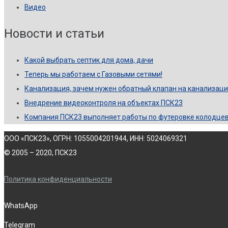
Видео
Новости и статьи
Какой выбрать септик для дома, дачи
Теперь мы работаем с Газовыми сетями!
Канализация, зачем нужен обратный клапан на канализац
Внедрение видеоконтроля на объектах ПСК23
Компания ПСК23 выполняет работы по футеровке колодце
ООО «ПСК23», ОГРН: 1055004201944, ИНН: 5024069321
© 2005 – 2020, ПСК23
Политика конфиденциальности
WhatsApp
Telegram